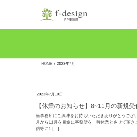
コ
ナ
ン
ビ
テ
ゲ
ン
ー
ツ
シ
へ
ョ
ス
ン
キ
に
ッ
移
HOME
2023年7月
プ
動
2023年7月10日
【休業のお知らせ】8~11月の新規
当事務所にご興味をお持ちいただきありがとうござい
月から11月を目途に事務所を一時休業とさせて頂き
信等に1 […]