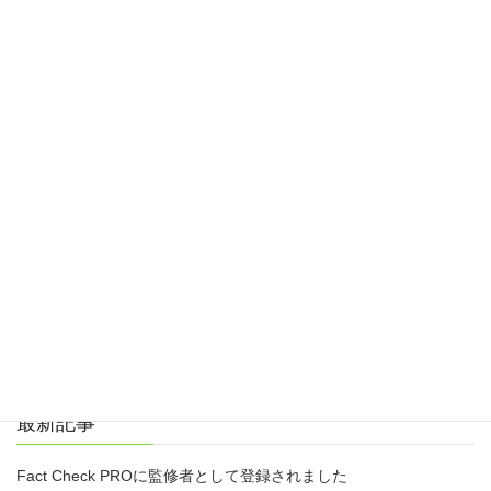
有料区間実費分を頂戴します。
※ただし、こちらが用意している相談スペース利用の場合は交通
費の請求はありません
例)長野市中心部の場合、小諸市～長野市：約70ｋｍ →70ｋｍ
×2(往復分)×20円＋有料道路利用分
Facebook
X
Bluesky
Threads
Hatena
LINE
Copy
最新記事
Fact Check PROに監修者として登録されました