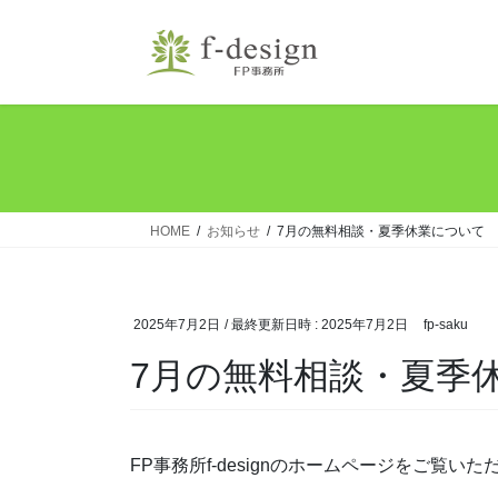
コ
ナ
ン
ビ
テ
ゲ
ン
ー
ツ
シ
へ
ョ
ス
ン
キ
に
ッ
移
HOME
お知らせ
7月の無料相談・夏季休業について
プ
動
2025年7月2日
/ 最終更新日時 :
2025年7月2日
fp-saku
7月の無料相談・夏季
FP事務所f-designのホームページをご覧